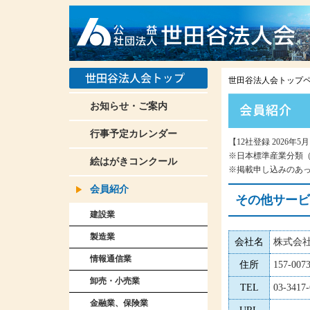
世田谷法人会トップ
お知らせ・ご案内
行事予定カレンダー
【12社登録
2026年5
※日本標準産業分類（
絵はがきコンクール
※掲載申し込みのあ
会員紹介
その他サービ
建設業
製造業
会社名
株式会社
情報通信業
住所
157-0
卸売・小売業
TEL
03-3417
金融業、保険業