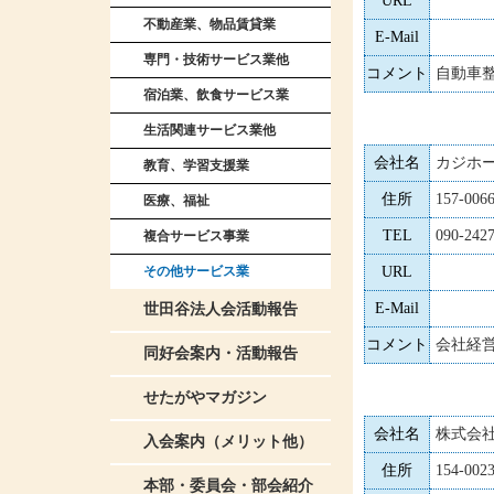
URL
不動産業、物品賃貸業
E-Mail
専門・技術サービス業他
コメント
自動車
宿泊業、飲食サービス業
生活関連サービス業他
会社名
カジホ
教育、学習支援業
住所
157-0
医療、福祉
TEL
090-242
複合サービス事業
その他サービス業
URL
E-Mail
世田谷法人会活動報告
コメント
会社経
同好会案内・活動報告
せたがやマガジン
会社名
株式会社 
入会案内（メリット他）
住所
154-0
本部・委員会・部会紹介